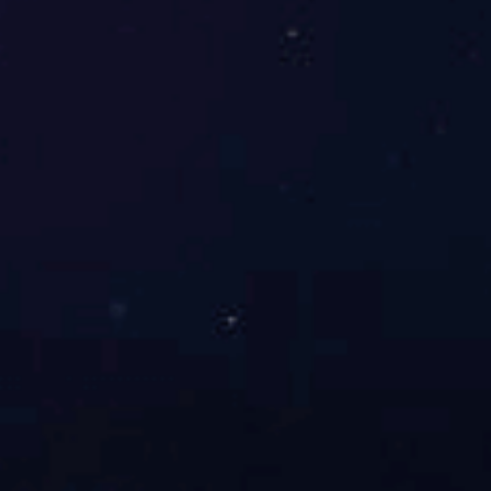
KYN28A-12(Z)铠装移开式交流金属封闭开关设备