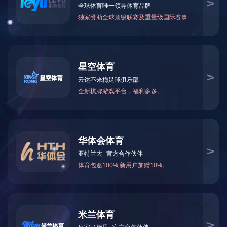
农网升级改造即将启动 配电企业、铜企受益
日前，国家能源局局长张国宝 在全国农村电网改造升级工作会议
上表示，从今年到2012年，将启动为期三年的新一轮农网升级改
造,今年国家将投入120亿元资本金。根据1998年以来 农网改造的