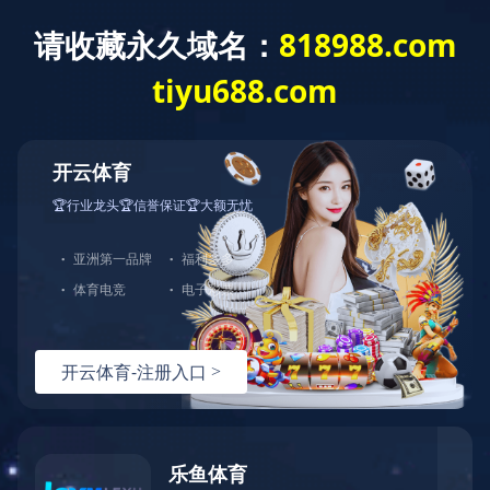
星空官方网页版
中文版
English
新闻资讯
News
星空官方网页版
行业新闻
媒体报道
企业形象
产品服务