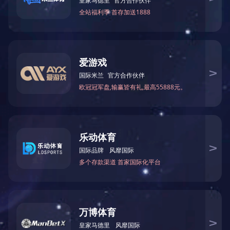
投资比例计算，未来三年农网改造投资规模将超过2000亿元
直流输电设备国产化之路能走多远
国家电网公司特高压直流试验基地近日在北京中关村开工建设，该
基地建成后，将满足特高压直流输电工程建设的科研需要，为国内
企业占领世界电力科技领域制高点提供良好的条件